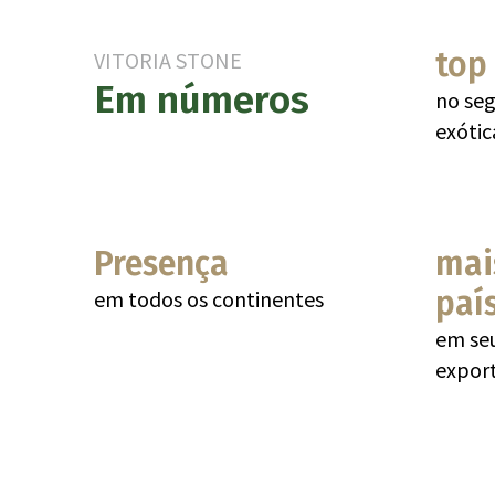
top
VITORIA STONE
Em números
no se
exótic
Presença
mai
paí
em todos os continentes
em seu
expor