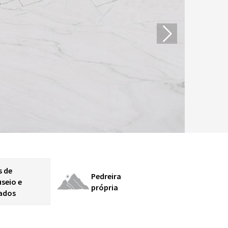
s de
Pedreira
seio e
própria
ados