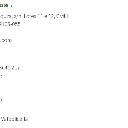
9366
/
uza, s/n, Lotes 11 e 12, Civit I
29168-055
e.com
Suite 217
73
/
Valpolicella