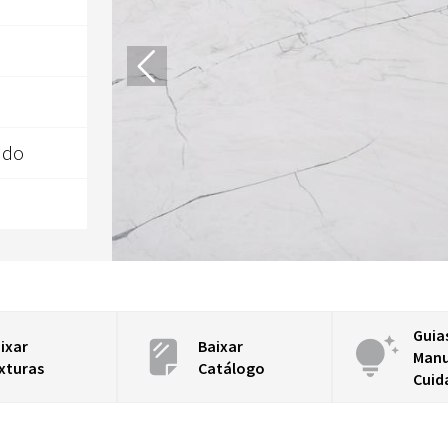
ado
Guia
ixar
Baixar
Manu
xturas
Catálogo
Cuid