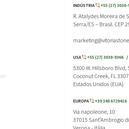
INDÚSTRIA
+55 (27) 3038-
R. Atalydes Moreira de So
Serra/ES – Brasil. CEP 
marketing@vitoriaston
USA
+55 (27) 3038-9366
/
5300 W. Hillsboro Blvd, 
Coconut Creek, FL 330
S/A
Estados Unidos (EUA)
EUROPA
+39 348 6729416
Via napoleone, 10
37015 Sant’Ambrogio di 
Verona - Itália